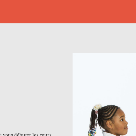
ù vous débuter les cours .