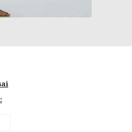
sai
: